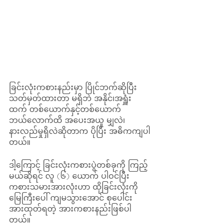
ခြင်းလုံးကစားနည်းမှာ ပြိုင်ဘက်ဆိုပြီး 
သတ်မှတ်ထားတာ မရှိဘဲ အနိုင်၊အရှူံး
ထက် တစ်ယောက်နှင့်တစ်ယောက် 
ဘယ်လောက်ထိ အပေးအယူ မျှလဲ၊
နားလည်မှုရှိလဲဆိုတာက ပိုပြီး အဓိကကျပါ
တယ်။ 
ဒါ့ကြောင့် ခြင်းလုံးကစားပွဲတစ်ခုကို ကြည့်
မယ်ဆိုရင် လူ (၆) ယောက် ပါဝင်ပြီး 
ကစားသမားအားလုံးဟာ ထိုခြင်းလုံးကို 
မြေကြီးပေါ် ကျမသွားအောင် စုပေါင်း
အားထုတ်ရတဲ့ အားကစားနည်းဖြစ်ပါ
တယ်။ 