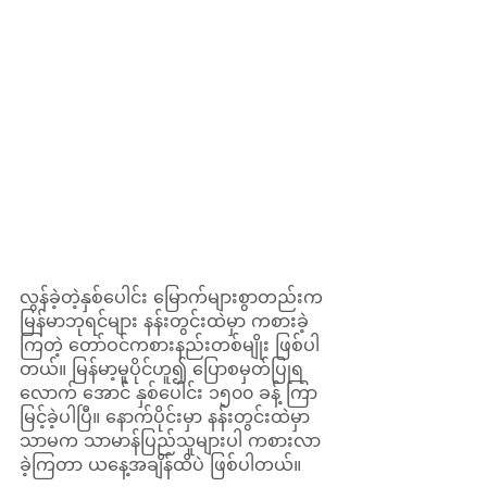
လွန်ခဲ့တဲ့နှစ်ပေါင်း မြောက်များစွာတည်းက 
မြန်မာဘုရင်များ နန်းတွင်းထဲမှာ ကစားခဲ့
ကြတဲ့ တော်ဝင်ကစားနည်းတစ်မျိုး ဖြစ်ပါ
တယ်။ မြန်မာ့မူပိုင်ဟူ၍ ပြောစမှတ်ပြုရ
လောက် အောင် နှစ်ပေါင်း ၁၅၀၀ ခန့် ကြာ
မြင့်ခဲ့ပါပြီ။ နောက်ပိုင်းမှာ နန်းတွင်းထဲမှာ
သာမက သာမာန်ပြည်သူများပါ ကစားလာ
ခဲ့ကြတာ ယနေ့အချိန်ထိပဲ ဖြစ်ပါတယ်။ 