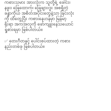
ကစားသမား အားလုံးက သူတို့ရဲ့ ခေါင်း၊
နဖူး၊ ခြေထောက်၊ ခြေဖျား၊ဒူး အစရှိတဲ့ 
ခန္ဓာကိုယ် အစိတ်အပိုင်းတွေနဲ့သာ ခြင်းလုံး
ကို ထိတွေ့ပြီး ကစားနေဟန်မှာ မြန်မာ့
ရိုးရာ အကအလှကို ဖော်ကျူးနေသယောင် 
ရှုစားရမှာ ဖြစ်ပါတယ်။ 
✅ တေးဂီတနှင့် ပေါင်းစပ်ထားတဲ့ ကစား
နည်းတစ်ခု ဖြစ်ပါတယ်။ 