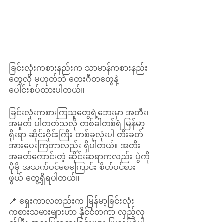
ခြင်းလုံးကစားနည်းက သာမာန်ကစားနည်း
တွေလို မဟုတ်ဘဲ တေးဂီတတွေနဲ့ 
ပေါင်းစပ်ထားပါတယ်။ 
ခြင်းလုံးကစားကြသူတွေရဲ့ဘေးမှာ အတီး၊
အမှုတ် ပါတတ်သလို တစ်ခါတစ်ရံ မြန်မာ့
ရိုးရာ ဆိုင်းဝိုင်းကြီး တစ်ခုလုံးပါ တီးခတ်
အားပေးကြတာလည်း ရှိပါတယ်။ အတီး
အခတ်ကောင်းတဲ့ ဆိုင်းဆရာကလည်း ပွဲကို
ပိုမို အသက်ဝင်စေကြောင်း စိတ်ဝင်စား
ဖွယ် တွေ့ရှိရပါတယ်။ 
📍 ရှေးကာလတည်းက မြန်မာ့ခြင်းလုံး
ကစားသမားများဟာ နိုင်ငံတကာ လှည့်လှ