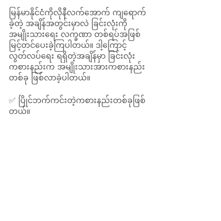
မြန်မာနိုင်ငံကိုလိုနီလက်အောက် ကျရောက်
ခဲ့တဲ့ အချိန်အတွင်းမှာလဲ ခြင်းလုံးကို 
အမျိုးသားရေး လက္ခဏာ တစ်ရပ်အဖြစ် 
မြင့်တင်ပေးခဲ့ကြပါတယ်။ ဒါ့ကြောင့် 
လွတ်လပ်ရေး ရရှိတဲ့အချိန်မှာ ခြင်းလုံး
ကစားနည်းက အမျိုးသားအားကစားနည်း
တစ်ခု ဖြစ်လာခဲ့ပါတယ်။ 
✅ ပြိုင်ဘက်ကင်းတဲ့ကစားနည်းတစ်ခုဖြစ်
တယ်။ 