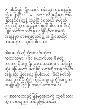
📌 ဒါဆိုရင် ပြိုင်ဘက်ကင်းတဲ့ ကစားနည်း
လို့ ပြောပြီး SEA Game လိုပွဲမျိုးမှာ တစ်
ခြားနိုင်ငံတွေနဲ့ ယှဉ်ပြိုင်ရတယ် မဟုတ်
လား ဆိုတဲ့ မေးခွန်းတစ်ခုရှိပါတယ်။ ဒီလို 
ပြိုင်ဘက်အသင်းနဲ့ ယှဉ်ပြိုင်ကစားတဲ့
အချိန်မှာ တစ်ဖွဲ့နှင့်တစ်ဖွဲ့ အပြိုင်အဆိုင်
ကစားရတာ ဟုတ်ပါတယ်။ 
ဒါပေမယ့် ကိုယ့်အသင်းထဲက 
ကစားသမား (၆) ယောက်ဟာ မိမိတို့
ဘာသာ ဝိုင်းဖွဲ့ပြီး ဘယ်အသင်းက အကြာ
ဆုံး မြေမခဘဲ ခတ်နိုင်သလဲဆိုတာနဲ့ အနိုင်၊
အရူံးဆုံးဖြတ်လေ့ ရှိပါတယ်။ ဒီလိုခတ်တဲ့
နေရာမှာ မိမိတို့ရဲ့ ကျွမ်းကျင်မှုကို အကွက်
အမျိုးမျိုးဖြင့် ပြသရပါသေးတယ်။ 
✅ အားကစားနှင့်မြန်မာ့အကကို တွဲစပ်ထား
တဲ့ ကစားနည်း တစ်ခုဖြစ်တယ်။ 