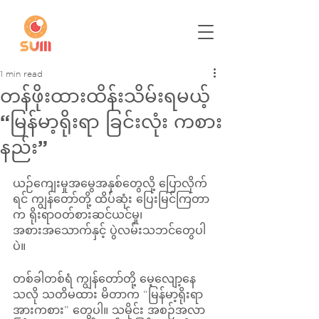
1 min read
တန်ဖိုးထားထိန်းသိမ်းရမယ့်
“မြန်မာ့ရိုးရာ ခြင်းလုံး ကစား
နည်း”
ယဉ်ကျေးမှုအမွေအနှစ်တွေလို့ ပြောလိုက်
ရင် ကျွန်တော်တို့ ထိပ်ဆုံး ပြေးမြင်ကြတာ
က ရိုးရာဝတ်စားဆင်ယင်မှု၊ 
အစားအသောက်နှင့် ပွဲလမ်းသဘင်တွေပါ
ပဲ။
တစ်ခါတစ်ရံ ကျွန်တော်တို့ မေ့လျော့နေ
သလို သတိမထား မိတာက “မြန်မာ့ရိုးရာ 
အားကစား” တွေပါ။ သမိုင်း အစဉ်အလာ 