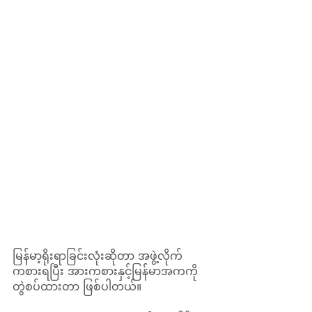
မြန်မာ့ရိုးရာခြင်းလုံးဆိုတာ အဖွဲ့လိုက်
ကစားရပြီး အားကစားနှင့်မြန်မာအကကို 
တွဲစပ်ထားတာ ဖြစ်ပါတယ်။ 