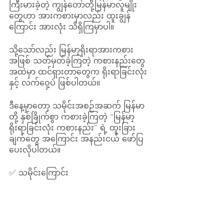
ကြီးမားခဲ့တဲ့ ကျွန်တော်တို့မြန်မာလူမျိုး 
တွေဟာ အားကစားမှာလည်း ထူးချွန်
ကြောင်း အားလုံး သိရှိကြမှာပါ။ 
သို့သော်လည်း မြန်မာ့ရိုးရာအားကစား
အဖြစ် သတ်မှတ်ခဲ့ကြတဲ့ ကစားနည်းတွေ
အထဲမှာ ထင်ရှားတာတွေက ရိုးရာခြင်းလုံး
နှင့် လက်ဝှေ့ပဲ ဖြစ်ပါတယ်။ 
ဒီနေ့မှာတော့ သမိုင်းအစဉ်အဆက် မြန်မာ
တို့ နှစ်ခြိုက်စွာ ကစားခဲ့ကြတဲ့ “မြန်မာ့
ရိုးရာခြင်းလုံး ကစားနည်း” ရဲ့ ထူးခြား
ချက်တွေ အကြောင်း အနည်းငယ် ဖော်ပြ
ပေးလိုပါတယ်။ 
✅ သမိုင်းကြောင်း