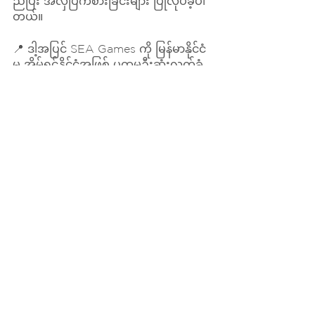
ည်ပြီး အလှပြကစားခြင်းများ ပြုလုပ်ခဲ့ပါ
တယ်။
📍 ဒါ့အပြင် SEA Games ကို မြန်မာနိုင်ငံ
မှ အိမ်ရှင်နိုင်ငံအဖြစ် ပထမဦးဆုံးလက်ခံ
ကျင်းပခဲ့တဲ့ ၁၉၆၉ မှာ ခြင်းလုံးကစား
နည်းကို ထည့်သွင်းခဲ့ပြီး
📍 နောက်ထပ်ကျင်းပခဲ့တဲ့ ၂၀၁၃ ခုနှစ်မှာ
တော့ မြန်မာ့ခြင်းလုံး ကစားသမားများဟာ 
ရွှေတံဆိပ် (၆)ခုတိတိ ဂုဏ်ယူစွာ ရယူနိုင်ခဲ့
ပါတယ်။ 
ယခုလို အဖိုးတန်ပြီး အမျိုးသားအားကစား
နည်းအဖြစ် သတ်မှတ်ခဲ့ကြတဲ့ “မြန်မာ့
ရိုးရာခြင်းလုံး” ကို ကျွန်တော်တို့ တစ်
ယောက်ချင်းစီကစ၍ တန်ဖိုးထားဖို့ လိုအပ်
ပါတယ်။ 
အထက်မှာ ဖော်ပြခဲ့တာကတော့ “မြန်မာ့