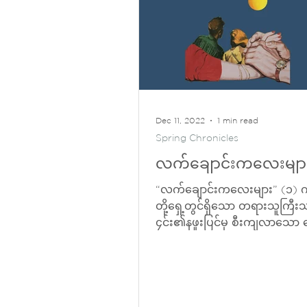
Dec 11, 2022
1 min read
Spring Chronicles
လက်ချောင်းကလေးမျာ
“လက်ချောင်းကလေးများ” (၁) ကျ
တို့ရှေ့တွင်ရှိသော တရားသူကြီ
၄င်း၏နဖူးပြင်မှ စီးကျလာသော ခ
တို့ကို သုတ်သင်ရင်း...