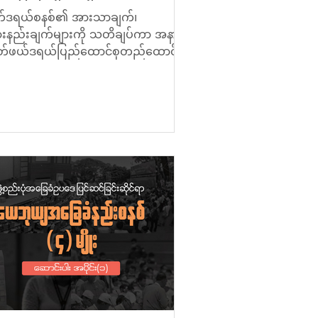
်ဒရယ်စနစ်၏ အားသာချက်၊
းနည်းချက်များကို သတိချပ်ကာ အနာ
တ်ဖယ်ဒရယ်ပြည်ထောင်စုတည်ထောင်
် တိုင်းပြည်ပကတိအနေအထားနှင့်
်လျဉ်း၍...