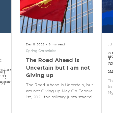
Dec 11, 2022
6 min read
Jul
Spring Chronicles
န
း
The Road Ahead is
အ
Uncertain but I am not
ွန်တော်
အလ
Giving up
းသည်
က
Th
ျွေးစက်
The Road Ahead is Uncertain, but I
to
am not Giving up May On February
My
1st, 2021, the military junta staged a
အန်
violent coup and forcibly took...