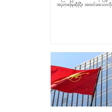
အညာမြေဆိုပြီး အထင်မသေးလိုက်နဲ
ရဲ့ လမ်းဘေးဝဲယာမှာ တမာပင်တွေ