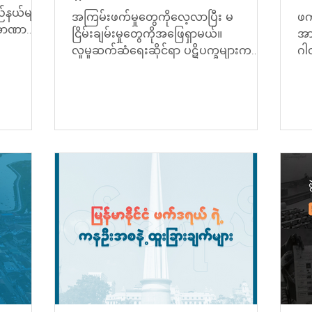
်နယ်များ
အကြမ်းဖက်မှုတွေကိုလေ့လာပြီး မ
ဖက
ျအာဏာ
ငြိမ်းချမ်းမှုတွေကိုအဖြေရှာမယ်။
အာ
လူမှုဆက်ဆံရေးဆိုင်ရာ ပဋိပက္ခများက
ဂါ
သဘာဝအရဖြစ်ပြီး ရှောင်လွှဲလို့မရ
ရန
ကြောင်း...
စပ