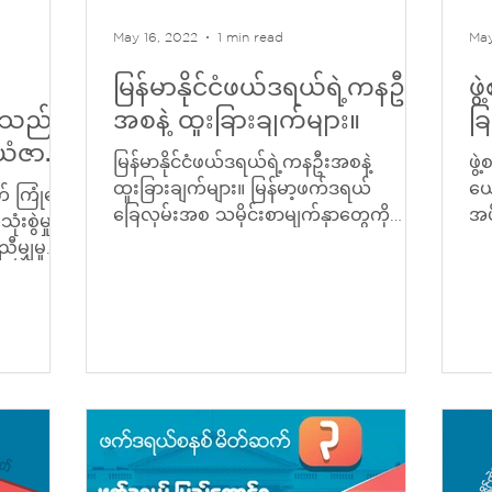
May 16, 2022
1 min read
May
မြန်မာနိုင်ငံဖယ်ဒရယ်ရဲ့ကနဦး
ဖွ
ားသည်
အစနဲ့ ထူးခြားချက်များ။
ခြ
သယံဇာတ
မြန်မာနိုင်ငံဖယ်ဒရယ်ရဲ့ကနဦးအစနဲ့
ဖွဲ
ရာနေရာ
ထူးခြားချက်များ။ မြန်မာ့ဖက်ဒရယ်
ယေ
 ကြုံတွေ့
ခြေလှမ်းအစ သမိုင်းစာမျက်နှာတွေကို
အပ
ဲမှု နဲ့
ရှာဖွေကြည့်တဲ့အခါ လွတ်လပ်ရေးမတိုင်
ခြ
မျှမှု
ခင်...