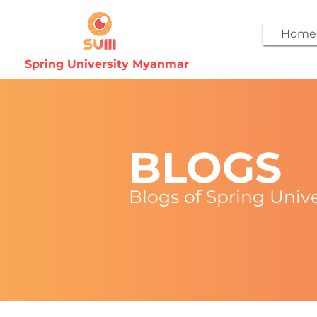
Home
Spring University Myanmar
BLOGS
Blogs of Spring Uni