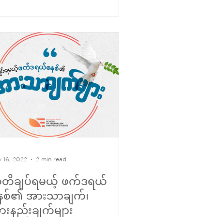
 16, 2022
2 min read
တိချပ်ရမယ့် ဖက်ဒရယ်
နစ်၏ အားသာချက်၊
ားနည်းချက်များ