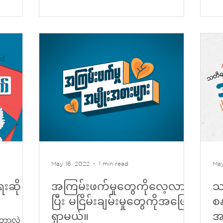
May 16, 2022
1 min read
May
းဆို
အကြမ်းဖက်မှုတွေကိုလေ့လာ
သ
ပြီး မငြိမ်းချမ်းမှုတွေကိုအဖြေ
စ
ရှာမယ်။
အ
 ဘာလဲ ?