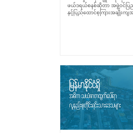
ဖယ်ဒရယ်စနစ်ဆိုတာ အဖွဲ့ဝင်ပြည
နှင့်ပြည်ထောင်စုကြားအချိုးက
ခွဲဝေလျက် ယှဉ်တွဲနေထိုင်ခြင်း...