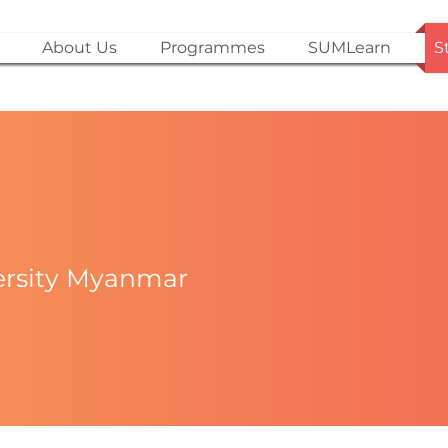
About Us
Programmes
SUMLearn
S
versity Myanmar