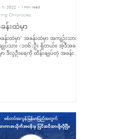
 11, 2022
1 min read
ring Chronicles
ခန်းထဲမှာ
ခန်းထဲမှာ” အခန်းထဲမှာ အကျဉ်းသား/
ျုပ်သား (၁၀၆)ဦး ရှိတယ်။ အဲ့ဒီအခန်း
ှာ ဒီလူဦးရေကို ထိန်းချုပ်တဲ့ အခန်း
ကြီးတစ်ယောက်ရှိတယ်။ သူကြီးက...