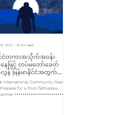
 19, 2022
6 min read
ိုင်ငံတကာအသိုက်အဝန်း
နေဖြင့် တပ်မတော်ခေတ်
ွန် မြန်မာနိုင်ငံအတွက်
ြိုတင်ပြင်ထားရန်လိုအပ်နေ
e International Community Needs
 Prepare for a Post-Tatmadaw
anmar ••••••••••••••••••••••••••
းဒါးစ် ကာ့ရှ်တိုင်း မဲလား...