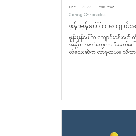
Dec 11, 2022
1 min read
Spring Chronicles
ဖုန်းမှန်ပေါ်က ကျောင်း
ဖုန်းမှန်ပေါ်က ကျောင်းခန်းငယ် တိ
အနှံ့က အသံတွေဟာ ဒီခေတ်ပေါ် 
လ်လေးဆီက လာစုတယ်။ သိကာကျွ
ပေမယ့် ထိကာလှမ်းခဲ့လို့်မရ...