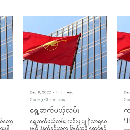
Dec 11, 2022
1 min read
Dec
Spring Chronicles
Sp
ရှေ့ဆက်မယ့်လမ်း
က
ပ
ကယ်တော့
ရှေ့ဆက်မယ့်လမ်း လင်းပျပျ ရှိလာရတော့
ေးပါ
မယ့် နံနက်ခင်းအလှ ခြယ်သဖို့ ရောင်စဉ်