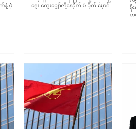
ကမ
့ မုံရွာ
ရွေး တွေးမျှော်လို့နေခိုက် မဲ မိုက် မှောင်
မိ
စီတန်း...
စုတ်ချက် ရက်ရက်စက်စက်...
တရ
တဲ