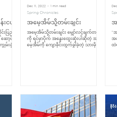
Dec 11, 2022
1 min read
Dec
Spring Chronicles
Sp
ခန်းငယ်
အမေ့အိမ်သို့တမ်းချင်း
အ
ုင်းပြည်
အမေ့အိမ်သို့တမ်းချင်း မျှော်လင့်ချက်တစ်ခု
“အ
ဆော့ဖ်ဝဲ
ကို ရင်မှာပိုက် အနွေးထွေးဆုံးပါဆိုတဲ့ အ
အခ
မ်းခဲ့
မေ့အိမ်ကို ကျောခိုင်းထွက်ခွါခဲ့တဲ့ သားမိုက်
ထဲမ
တစ်ယောက်...
သူ