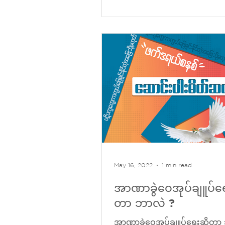
May 16, 2022
1 min read
အာဏာခွဲဝေအုပ်ချူပ်ရေ
တာ ဘာလဲ ?
အာဏာခွဲဝေအုပ်ချူပ်ရေးဆိုတာ