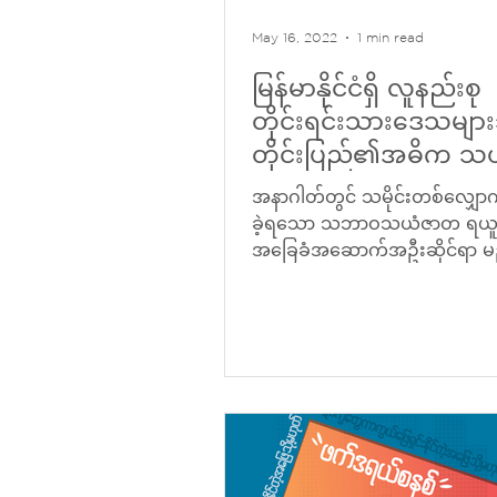
May 16, 2022
1 min read
မြန်မာနိုင်ငံရှိ လူနည်းစု
တိုင်းရင်းသားဒေသမျ
တိုင်းပြည်၏အဓိက 
အရင်းအမြစ် ထွက်ပေါ်
အနာဂါတ်တွင် သမိုင်းတစ်လျှောက်
ဖြစ်
ခဲ့ရသော သဘာဝသယံဇာတ ရယူသုံးစွ
အခြေခံအဆောက်အဦးဆိုင်ရာ မညီ
များကိုကျော်လွှားနိုင်ရန်...