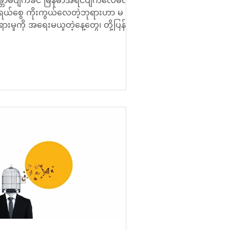
္ဘာမပျက်ခင် မြန်မာအရင်ပျက်လေမလား
ုးရယ်စွေ ကိုးကွယ်လေတဲ့ဘုရားဟာ မ
ားမှုကို အရေးမယူတဲ့နေ့တွေ၊ တို့ပြန်ရ
့ အယုတ်တမာတို့ အသက်ကို အဟုတ်...