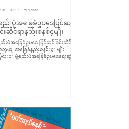
 16, 2022
1 min read
ဲ့စည်းပုံအခြေခံဥပဒေပြင်ဆင်
င်းဆိုင်ရာနည်းစနစ်၄မျိုး
့စည်းပုံအခြေခံဥပဒေ ပြင်ဆင်ခြင်းဆိုင်ရာ
ဘုယျ အခြေခံနည်းစနစ်(၄) မျိုး
ိုင်း(၁) ဖွဲ့စည်းပုံအခြေခံဥပဒေရေးဆွဲ
င်းလုပ်ငန်းစဉ်တွေဟာ...