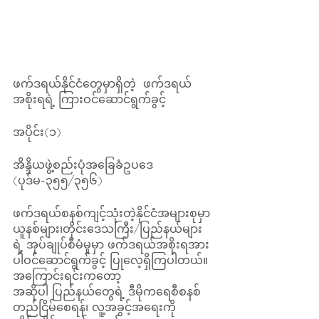
ဖက်ဒရယ်နိုင်ငံတွေမှာရှိတဲ့  ဖက်ဒရယ်
အစိုးရရဲ့ ကြားဝင်ဆောင်ရွက်ခွင့် 
အပိုင်း(၁)
အိန္ဒိယဖွဲ့စည်းပုံအခြေခံဥပဒေ 
(ပုဒ်မ-၃၅၅/၃၅၆)
ဖက်ဒရယ်စနစ်ကျင့်သုံးတဲ့နိုင်ငံအများစုမှာ 
ယူနစ်များ၊တိုင်းဒေသကြီး/ပြည်နယ်များ
ရဲ့ အုပ်ချုပ်စီမံမှုမှာ ဖက်ဒရယ်အစိုးရအား 
ပါဝင်ဆောင်ရွက်ခွင့် ပြုလေ့ရှိကြပါတယ်။
အကြောင်းရင်းကတော့ 
အဆိုပါ ပြည်နယ်တွေရဲ့ ဒီမိုကရေစီစနစ် 
တည်ငြိမ်စေရန်၊ လူ့အခွင့်အရေးကို 