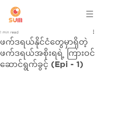
1 min read
ဖက်ဒရယ်နိုင်ငံတွေမှာရှိတဲ့
ဖက်ဒရယ်အစိုးရရဲ့ ကြားဝင်
ဆောင်ရွက်ခွင့် (Epi - 1)