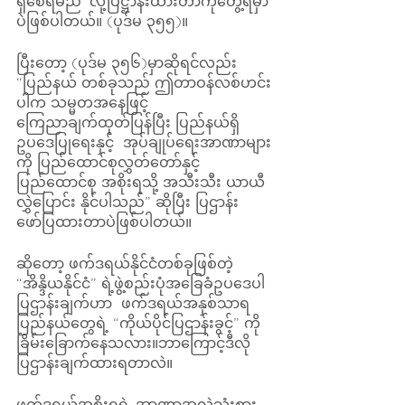
ရှိစေရမည်’ လို့ပြဋ္ဌာန်းထားတာကိုတွေ့ရမှာ
ပဲဖြစ်ပါတယ်။ (ပုဒ်မ ၃၅၅)။
ပြီးတော့ (ပုဒ်မ ၃၅၆)မှာဆိုရင်လည်း 
“ပြည်နယ် တစ်ခုသည် ဤတာဝန်လစ်ဟင်း
ပါက သမ္မတအနေဖြင့်
ကြေညာချက်ထုတ်ပြန်ပြီး ပြည်နယ်ရှိ 
ဥပဒေပြုရေးနှင့်  အုပ်ချုပ်ရေးအာဏာများ
ကို ပြည်ထောင်စုလွှတ်တော်နှင့်
ပြည်ထောင်စု အစိုးရသို့ အသီးသီး ယာယီ
လွှဲပြောင်း နိုင်ပါသည်” ဆိုပြီး ပြဌာန်း
ဖော်ပြထားတာပဲဖြစ်ပါတယ်။
ဆိုတော့ ဖက်ဒရယ်နိုင်ငံတစ်ခုဖြစ်တဲ့ 
“အိန္ဒိယနိုင်ငံ” ရဲ့ဖွဲ့စည်းပုံအခြေခံဥပဒေပါ 
ပြဌာန်းချက်ဟာ  ဖက်ဒရယ်အနှစ်သာရ 
ပြည်နယ်တွေရဲ့ “ကိုယ်ပိုင်ပြဌာန်းခွင့်” ကို 
ခြိမ်းခြောက်နေသလား။ဘာကြောင့်ဒီလို
ပြဌာန်းချက်ထားရတာလဲ။
ဖက်ဒရယ်အစိုးရရဲ့ အာဏာအလွဲသုံးစား 