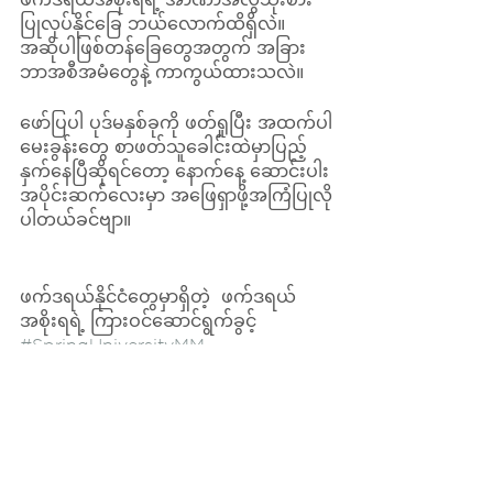
ပြုလုပ်နိုင်ခြေ ဘယ်လောက်ထိရှိလဲ။ 
အဆိုပါဖြစ်တန်ခြေတွေအတွက် အခြား 
ဘာအစီအမံတွေနဲ့ ကာကွယ်ထားသလဲ။
ဖော်ပြပါ ပုဒ်မနှစ်ခုကို ဖတ်ရှုပြီး အထက်ပါ
မေးခွန်းတွေ စာဖတ်သူခေါင်းထဲမှာပြည့်
နှက်နေပြီဆိုရင်တော့ နောက်နေ့ ဆောင်းပါး
အပိုင်းဆက်လေးမှာ အဖြေရှာဖို့အကြံပြုလို
ပါတယ်ခင်ဗျာ။
ဖက်ဒရယ်နိုင်ငံတွေမှာရှိတဲ့  ဖက်ဒရယ်
အစိုးရရဲ့ ကြားဝင်ဆောင်ရွက်ခွင့် 
#SpringUniversityMM
#SUM