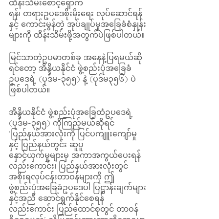
ထိန်းသိမ်းစောင့်ရှောက်
ရန်၊ တရားဥပဒေစိုးမိုးရေး လုပ်ဆောင်ရန်
နှင့် ကောင်းမွန်တဲ့ အုပ်ချုပ်မှုအခြေခံစံနှုန်း
များကို ထိန်းသိမ်းဖို့အတွက်ပဲဖြစ်ပါတယ်။
မြင်သာတဲ့ဥပမာတစ်ခု အနေနဲ့ပြရမယ်ဆို
ရင်တော့ အိန္ဒိယနိုင်ငံ ဖွဲ့စည်းပုံအခြေခံ
ဥပဒေရဲ့ (ပုဒ်မ-၃၅၅) နဲ့ (ပုဒ်မ၃၅၆) ပဲ
ဖြစ်ပါတယ်။
အိန္ဒိယနိုင်ငံ ဖွဲ့စည်းပုံအခြေထံဥပဒေရဲ့ 
(ပုဒ်မ-၃၅၅) ကိုကြည့်မယ်ဆိုရင် 
‘ပြည်နယ်အားလုံးကို ပြင်ပကျူးကျော်မှု
နှင့် ပြည်နယ်တွင်း ဆူပူ
နှောင့်ယှက်မှုများမှ အကာအကွယ်ပေးရန်
လည်းကောင်း၊ ပြည်နယ်အားလုံးတွင် 
အစိုးရလုပ်ငန်းတာဝန်များကို ဤ
ဖွဲ့စည်းပုံအခြေခံဥပဒေပါ ပြဋ္ဌာန်းချက်များ
နှင့်အညီ ဆောင်ရွက်နိုင်စေရန်
လည်းကောင်း ပြည်ထောင်စုတွင် တာဝန်